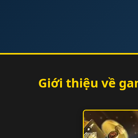
Giới thiệu về g