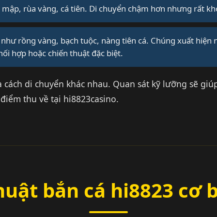
 mập, rùa vàng, cá tiên. Di chuyển chậm hơn nhưng rất khó 
 như rồng vàng, bạch tuộc, nàng tiên cá. Chúng xuất hiện n
ối hợp hoặc chiến thuật đặc biệt.
à cách di chuyển khác nhau. Quan sát kỹ lưỡng sẽ giú
điểm thu về tại hi8823casino.
uật bắn cá hi8823 cơ 