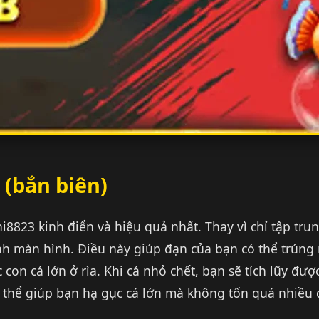
 (bắn biên)
8823 kinh điển và hiệu quả nhất. Thay vì chỉ tập tr
h màn hình. Điều này giúp đạn của bạn có thể trúng 
 con cá lớn ở rìa. Khi cá nhỏ chết, bạn sẽ tích lũy đ
 thể giúp bạn hạ gục cá lớn mà không tốn quá nhiều 