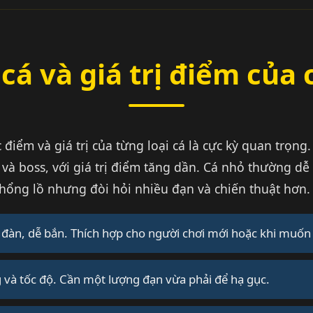
 cá và giá trị điểm của
điểm và giá trị của từng loại cá là cực kỳ quan trọng.
n và boss, với giá trị điểm tăng dần. Cá nhỏ thường 
khổng lồ nhưng đòi hỏi nhiều đạn và chiến thuật hơn.
đàn, dễ bắn. Thích hợp cho người chơi mới hoặc khi muốn t
 và tốc độ. Cần một lượng đạn vừa phải để hạ gục.