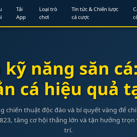
u
Tải
Loại trò
Tin tức & Chiến lược
C
i
App
chơi
cá cược
c
kỹ năng săn cá
n cá hiệu quả tạ
chiến thuật độc đáo và bí quyết vàng để chi
23, tăng cơ hội thắng lớn và tận hưởng trọn 
trí.