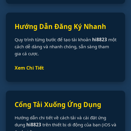
Hướng Dẫn Đăng Ký Nhanh
Quy trình từng bước để tạo tài khoản
hi8823
một
cách dễ dàng và nhanh chóng, sẵn sàng tham
gia cá cược.
Xem Chi Tiết
Cổng Tải Xuống Ứng Dụng
Hướng dẫn chi tiết về cách tải và cài đặt ứng
dụng
hi8823
trên thiết bị di động của bạn (iOS và