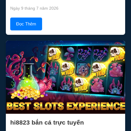
Ngày 9 tháng 7 năm 2026
Đọc Thêm
hi8823 bắn cá trực tuyến