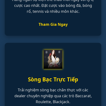
cược cao nhất. Đặt cược vào bóng đá, bóng
rổ, tennis và nhiều môn khác.
Tham Gia Ngay
Sòng Bạc Trực Tiếp
Trải nghiệm sòng bạc chân thực với các
dealer chuyên nghiệp qua các trò Baccarat,
Roulette, Blackjack.