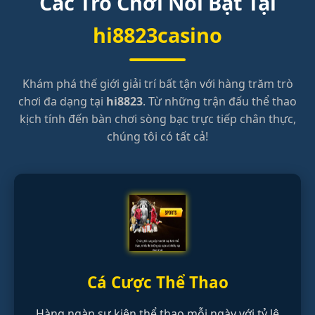
Các Trò Chơi Nổi Bật Tại
hi8823casino
Khám phá thế giới giải trí bất tận với hàng trăm trò
chơi đa dạng tại
hi8823
. Từ những trận đấu thể thao
kịch tính đến bàn chơi sòng bạc trực tiếp chân thực,
chúng tôi có tất cả!
Cá Cược Thể Thao
Hàng ngàn sự kiện thể thao mỗi ngày với tỷ lệ