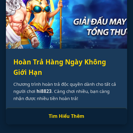
Hoàn Trả Hàng Ngày Không
Giới Hạn
Chương trình hoàn trả độc quyền dành cho tất cả
người chơi
hi8823
. Càng chơi nhiều, bạn càng
nhận được nhiều tiền hoàn trả!
Tìm Hiểu Thêm