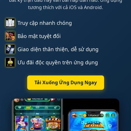
bất kỳ trận đấu hay ván bài hấp dẫn nào. Ứng dụng
tương thích với cả iOS và Android.
Truy cập nhanh chóng
Bảo mật tuyệt đối
Giao diện thân thiện, dễ sử dụng
Ưu đãi độc quyền trên ứng dụng
Tải Xuống Ứng Dụng Ngay