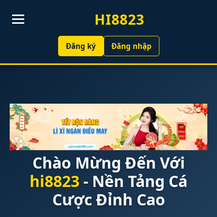
HI8823
Đăng ký
Đăng nhập
Chào Mừng Đến Với
hi8823
- Nền Tảng Cá
Cược Đỉnh Cao