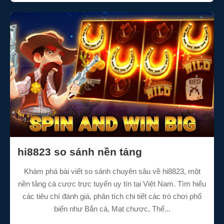
hi8823 so sánh nền tảng
Khám phá bài viết so sánh chuyên sâu về hi8823, một
nền tảng cá cược trực tuyến uy tín tại Việt Nam. Tìm hiểu
các tiêu chí đánh giá, phân tích chi tiết các trò chơi phổ
biến như Bắn cá, Mạt chược, Thể...