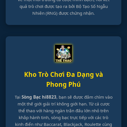
quả trò chơi được tạo ra bởi Bộ Tạo Số Ngẫu
Nhiên (RNG) được chứng nhận.
Kho Trò Chơi Đa Dạng và
Phong Phú
Tại
Sòng Bạc hi8823
, bạn sẽ được đắm chìm vào
một thế giới giải trí không giới hạn. Từ cá cược
thể thao với hàng ngàn trận đấu lớn nhỏ trên
khắp hành tinh, sòng bạc trực tiếp với các trò
kinh điển như Baccarat, Blackjack, Roulette cùng