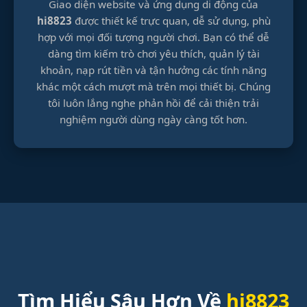
Giao diện website và ứng dụng di động của
hi8823
được thiết kế trực quan, dễ sử dụng, phù
hợp với mọi đối tượng người chơi. Bạn có thể dễ
dàng tìm kiếm trò chơi yêu thích, quản lý tài
khoản, nạp rút tiền và tận hưởng các tính năng
khác một cách mượt mà trên mọi thiết bị. Chúng
tôi luôn lắng nghe phản hồi để cải thiện trải
nghiệm người dùng ngày càng tốt hơn.
Tìm Hiểu Sâu Hơn Về
hi8823