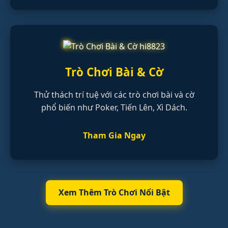
Trò Chơi Bài & Cờ
Thử thách trí tuệ với các trò chơi bài và cờ
phổ biến như Poker, Tiến Lên, Xì Dách.
Tham Gia Ngay
Xem Thêm Trò Chơi Nổi Bật