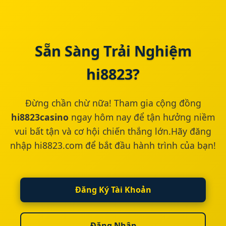
Sẵn Sàng Trải Nghiệm
hi8823
?
Đừng chần chừ nữa! Tham gia cộng đồng
hi8823casino
ngay hôm nay để tận hưởng niềm
vui bất tận và cơ hội chiến thắng lớn.Hãy
đăng
nhập hi8823.com
để bắt đầu hành trình của bạn!
Đăng Ký Tài Khoản
Đăng Nhập