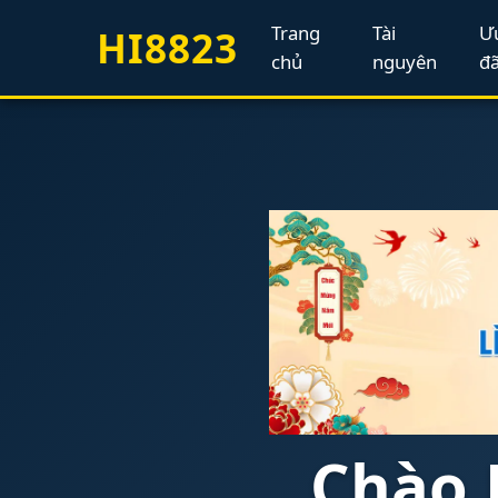
Trang
Tài
Ư
HI8823
chủ
nguyên
đã
Chào 