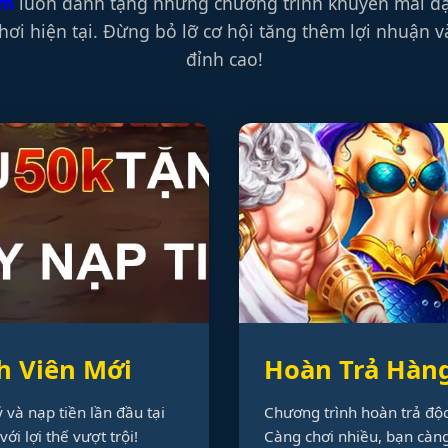
om
luôn dành tặng những chương trình khuyến mãi đặc
ơi hiện tại. Đừng bỏ lỡ cơ hội tăng thêm lợi nhuận và
đỉnh cao!
 Viên Mới
Hoàn Trả Hàn
và nạp tiền lần đầu tại
Chương trình hoàn trả độ
ới lợi thế vượt trội!
Càng chơi nhiều, bạn càng