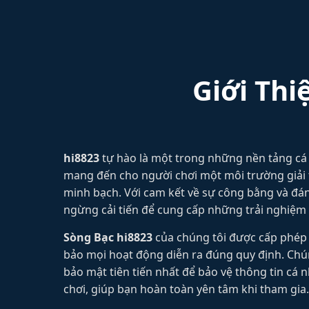
Giới Thi
hi8823
tự hào là một trong những nền tảng cá
mang đến cho người chơi một môi trường giải t
minh bạch. Với cam kết về sự công bằng và đán
ngừng cải tiến để cung cấp những trải nghiệm 
Sòng Bạc hi8823
của chúng tôi được cấp phép 
bảo mọi hoạt động diễn ra đúng quy định. Chú
bảo mật tiên tiến nhất để bảo vệ thông tin cá 
chơi, giúp bạn hoàn toàn yên tâm khi tham gia.