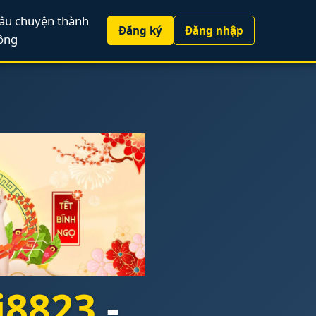
âu chuyện thành
Đăng ký
Đăng nhập
ông
i8823
-