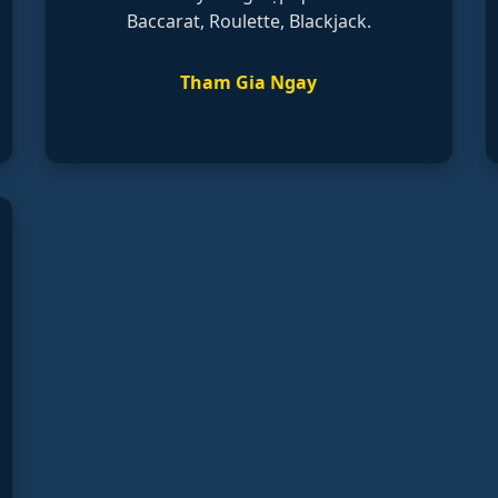
Baccarat, Roulette, Blackjack.
Tham Gia Ngay