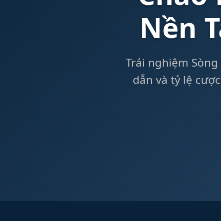
Nền T
Trải nghiệm Sòng 
dẫn và tỷ lệ cượ