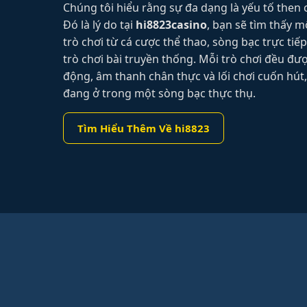
Chúng tôi hiểu rằng sự đa dạng là yếu tố then 
Đó là lý do tại
hi8823casino
, bạn sẽ tìm thấy m
trò chơi từ cá cược thể thao, sòng bạc trực tiếp
trò chơi bài truyền thống. Mỗi trò chơi đều đượ
động, âm thanh chân thực và lối chơi cuốn hút
đang ở trong một sòng bạc thực thụ.
Tìm Hiểu Thêm Về hi8823