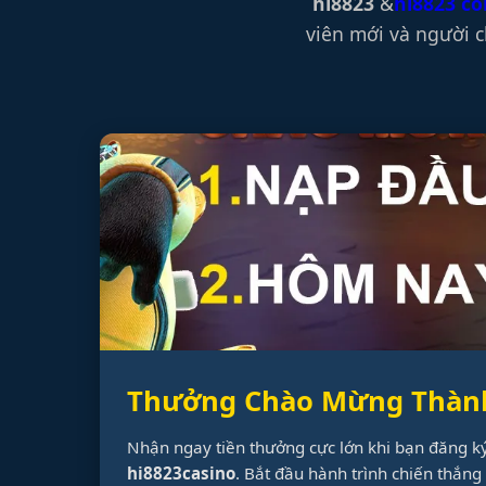
hi8823
&
hi8823 c
viên mới và người ch
Thưởng Chào Mừng Thành
Nhận ngay tiền thưởng cực lớn khi bạn đăng ký 
hi8823casino
. Bắt đầu hành trình chiến thắng v