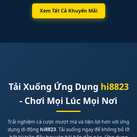
Xem Tất Cả Khuyến Mãi
Tải Xuống Ứng Dụng
hi8823
- Chơi Mọi Lúc Mọi Nơi
Trải nghiệm cá cược mượt mà và tiện lợi hơn với ứng
dụng di động
hi8823
. Tải xuống ngay để không bỏ lỡ