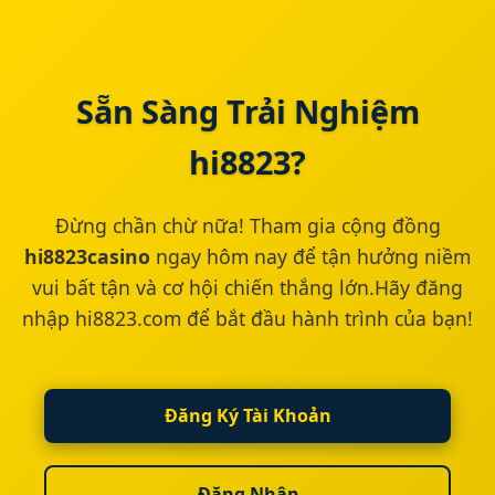
Sẵn Sàng Trải Nghiệm
hi8823
?
Đừng chần chừ nữa! Tham gia cộng đồng
hi8823casino
ngay hôm nay để tận hưởng niềm
vui bất tận và cơ hội chiến thắng lớn.Hãy
đăng
nhập hi8823.com
để bắt đầu hành trình của bạn!
Đăng Ký Tài Khoản
Đăng Nhập