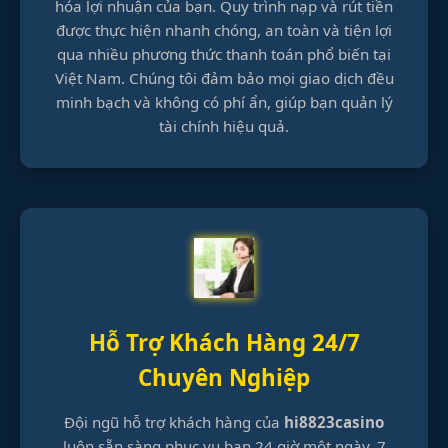
hóa lợi nhuận của bạn. Quy trình nạp và rút tiền
được thực hiện nhanh chóng, an toàn và tiện lợi
qua nhiều phương thức thanh toán phổ biến tại
Việt Nam. Chúng tôi đảm bảo mọi giao dịch đều
minh bạch và không có phí ẩn, giúp bạn quản lý
tài chính hiệu quả.
Hỗ Trợ Khách Hàng 24/7
Chuyên Nghiệp
Đội ngũ hỗ trợ khách hàng của
hi8823casino
luôn sẵn sàng phục vụ bạn 24 giờ một ngày, 7