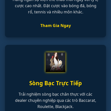
cược cao nhất. Đặt cược vào bóng đá, bóng
rổ, tennis và nhiều môn khác.
Tham Gia Ngay
Sòng Bạc Trực Tiếp
Trải nghiệm sòng bạc chân thực với các
dealer chuyên nghiệp qua các trò Baccarat,
Roulette, Blackjack.