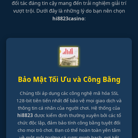
đối tác đáng tin cậy mang đến trải nghiệm giải trí
vượt trội. Dưới đây là những lý do bạn nên chọn
hi8823casino
:
Bảo Mật Tối Ưu và Công Bằng
Chúng tôi áp dụng các công nghệ mã hóa SSL
128-bit tiên tiến nhất để bảo vệ mọi giao dịch và
thông tin cá nhân của người chơi. Hệ thống của
hi8823
được kiểm định thường xuyên bởi các tổ
chức độc lập, đảm bảo tính công bằng tuyệt đối
cho mọi trò chơi. Bạn có thể hoàn toàn yên tâm
về một môi trường cá cược minh bạch, nơi kết