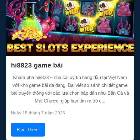
hi8823 game bài
Khám phá hi8823 – nhà cái uy tín hàng đầu tại Việt Nam
với kho game bài đa dạng. Bài viết so sánh chi tiết game
bài truyền thống với các lựa chọn hấp dẫn như Bắn Cá và
Mạt Chược, giúp bạn tìm ra trò c...
Ngày 15 tháng 7 năm 2026
Đọc Thêm