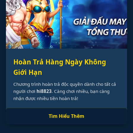
Hoàn Trả Hàng Ngày Không
Giới Hạn
Chương trình hoàn trả độc quyền dành cho tất cả
người chơi
hi8823
. Càng chơi nhiều, bạn càng
nhận được nhiều tiền hoàn trả!
Tìm Hiểu Thêm