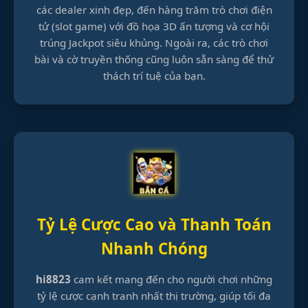
các dealer xinh đẹp, đến hàng trăm trò chơi điện
tử (slot game) với đồ họa 3D ấn tượng và cơ hội
trúng Jackpot siêu khủng. Ngoài ra, các trò chơi
bài và cờ truyền thống cũng luôn sẵn sàng để thử
thách trí tuệ của bạn.
Tỷ Lệ Cược Cao và Thanh Toán
Nhanh Chóng
hi8823
cam kết mang đến cho người chơi những
tỷ lệ cược cạnh tranh nhất thị trường, giúp tối đa