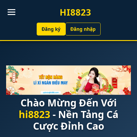
HI8823
Đăng ký
Đăng nhập
Chào Mừng Đến Với
hi8823
- Nền Tảng Cá
Cược Đỉnh Cao