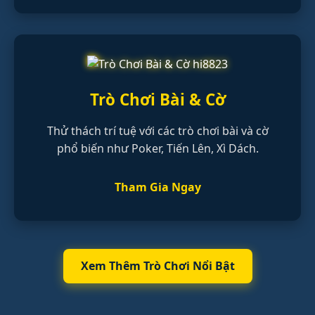
Trò Chơi Bài & Cờ
Thử thách trí tuệ với các trò chơi bài và cờ
phổ biến như Poker, Tiến Lên, Xì Dách.
Tham Gia Ngay
Xem Thêm Trò Chơi Nổi Bật