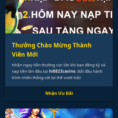
Thưởng Chào Mừng Thành
Viên Mới
Nhận ngay tiền thưởng cực lớn khi bạn đăng ký và
nạp tiền lần đầu tại
hi8823casino
. Bắt đầu hành
trình chiến thắng với lợi thế vượt trội!
Nhận Ưu Đãi