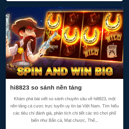
hi8823 so sánh nền tảng
Khám phá bài viết so sánh chuyên sâu về hi8823, một
nền tảng cá cược trực tuyến uy tín tại Việt Nam. Tìm hiểu
các tiêu chí đánh giá, phân tích chi tiết các trò chơi phổ
biến như Bắn cá, Mạt chược, Thể...