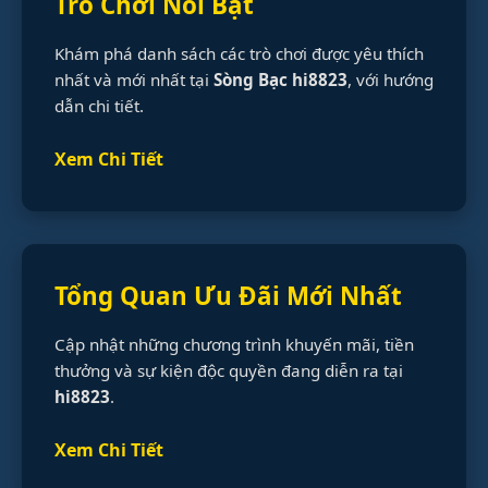
Trò Chơi Nổi Bật
Khám phá danh sách các trò chơi được yêu thích
nhất và mới nhất tại
Sòng Bạc hi8823
, với hướng
dẫn chi tiết.
Xem Chi Tiết
Tổng Quan Ưu Đãi Mới Nhất
Cập nhật những chương trình khuyến mãi, tiền
thưởng và sự kiện độc quyền đang diễn ra tại
hi8823
.
Xem Chi Tiết