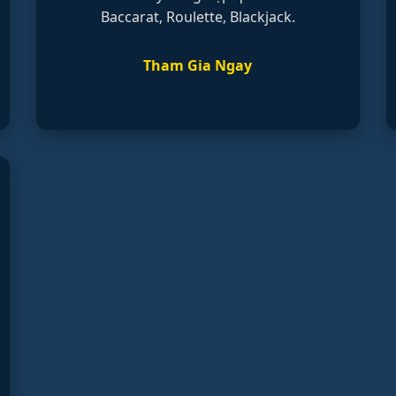
Baccarat, Roulette, Blackjack.
Tham Gia Ngay