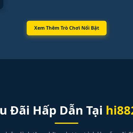
Xem Thêm Trò Chơi Nổi Bật
u Đãi Hấp Dẫn Tại
hi88