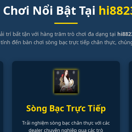
 Chơi Nổi Bật Tại
hi882
i trí bất tận với hàng trăm trò chơi đa dạng tại
hi882
 tính đến bàn chơi sòng bạc trực tiếp chân thực, chúng 
Sòng Bạc Trực Tiếp
Trải nghiệm sòng bạc chân thực với các
dealer chuyên nghiệp qua các trò