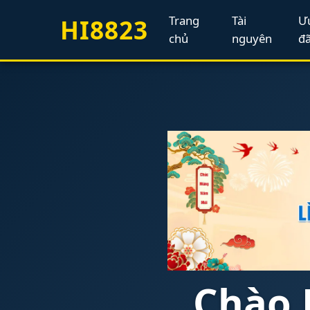
Trang
Tài
Ư
HI8823
chủ
nguyên
đã
Chào 