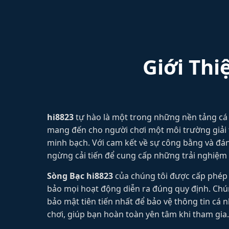
Giới Thi
hi8823
tự hào là một trong những nền tảng cá
mang đến cho người chơi một môi trường giải t
minh bạch. Với cam kết về sự công bằng và đán
ngừng cải tiến để cung cấp những trải nghiệm 
Sòng Bạc hi8823
của chúng tôi được cấp phép 
bảo mọi hoạt động diễn ra đúng quy định. Chú
bảo mật tiên tiến nhất để bảo vệ thông tin cá 
chơi, giúp bạn hoàn toàn yên tâm khi tham gia.