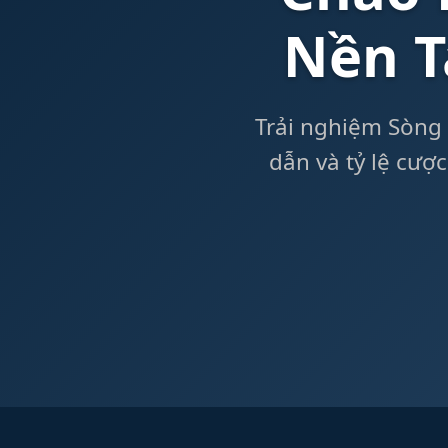
Nền T
Trải nghiệm Sòng 
dẫn và tỷ lệ cượ