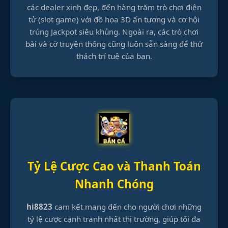
các dealer xinh đẹp, đến hàng trăm trò chơi điện
tử (slot game) với đồ họa 3D ấn tượng và cơ hội
trúng Jackpot siêu khủng. Ngoài ra, các trò chơi
bài và cờ truyền thống cũng luôn sẵn sàng để thử
thách trí tuệ của bạn.
Tỷ Lệ Cược Cao và Thanh Toán
Nhanh Chóng
hi8823
cam kết mang đến cho người chơi những
tỷ lệ cược cạnh tranh nhất thị trường, giúp tối đa