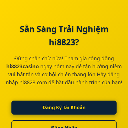
Sẵn Sàng Trải Nghiệm
hi8823
?
Đừng chần chừ nữa! Tham gia cộng đồng
hi8823casino
ngay hôm nay để tận hưởng niềm
vui bất tận và cơ hội chiến thắng lớn.Hãy
đăng
nhập hi8823.com
để bắt đầu hành trình của bạn!
Đăng Ký Tài Khoản
Đăng Nhập