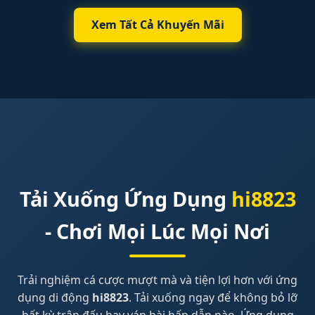
Xem Tất Cả Khuyến Mãi
Tải Xuống Ứng Dụng
hi8823
- Chơi Mọi Lúc Mọi Nơi
Trải nghiệm cá cược mượt mà và tiện lợi hơn với ứng
dụng di động
hi8823
. Tải xuống ngay để không bỏ lỡ