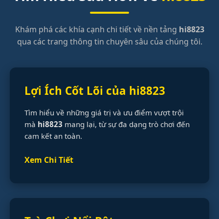
Khám phá các khía cạnh chi tiết về nền tảng
hi8823
qua các trang thông tin chuyên sâu của chúng tôi.
Lợi Ích Cốt Lõi của hi8823
Tìm hiểu về những giá trị và ưu điểm vượt trội
mà
hi8823
mang lại, từ sự đa dạng trò chơi đến
cam kết an toàn.
Xem Chi Tiết