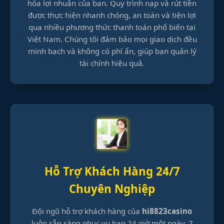
hóa lợi nhuận của bạn. Quy trình nạp và rút tiền
được thực hiện nhanh chóng, an toàn và tiện lợi
qua nhiều phương thức thanh toán phổ biến tại
Việt Nam. Chúng tôi đảm bảo mọi giao dịch đều
minh bạch và không có phí ẩn, giúp bạn quản lý
tài chính hiệu quả.
Hỗ Trợ Khách Hàng 24/7
Chuyên Nghiệp
Đội ngũ hỗ trợ khách hàng của
hi8823casino
luôn sẵn sàng phục vụ bạn 24 giờ một ngày, 7