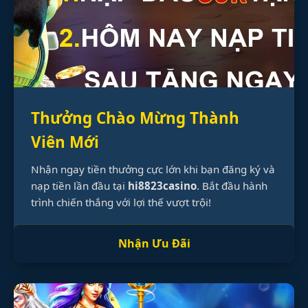
Thưởng Chào Mừng Thành
Viên Mới
Nhận ngay tiền thưởng cực lớn khi bạn đăng ký và
nạp tiền lần đầu tại
hi8823casino
. Bắt đầu hành
trình chiến thắng với lợi thế vượt trội!
Nhận Ưu Đãi