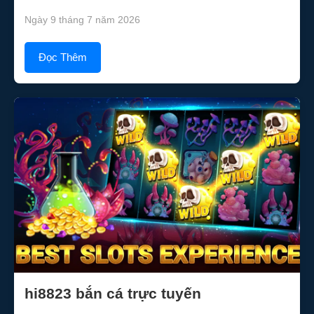
Ngày 9 tháng 7 năm 2026
Đọc Thêm
hi8823 bắn cá trực tuyến