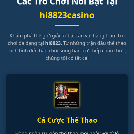
Các Trò Chơi Nổi Bật Tại
hi8823casino
Khám phá thế giới giải trí bất tận với hàng trăm trò
chơi đa dạng tại
hi8823
. Từ những trận đấu thể thao
kịch tính đến bàn chơi sòng bạc trực tiếp chân thực,
chúng tôi có tất cả!
Cá Cược Thể Thao
Hàng ngàn sự kiện thể thao mỗi ngày với tỷ lệ