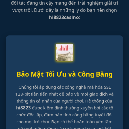
đối tác đáng tin cậy mang đến trải nghiệm giải trí
vượt trội. Dưới đây là những lý do bạn nên chọn
hi8823casino
:
Bảo Mật Tối Ưu và Công Bằng
Chúng tôi áp dụng các công nghệ mã hóa SSL
128-bit tiên tiến nhất để bảo vệ mọi giao dịch và
thông tin cá nhân của người chơi. Hệ thống của
hi8823
được kiểm định thường xuyên bởi các tổ
chức độc lập, đảm bảo tính công bằng tuyệt đối
cho mọi trò chơi. Bạn có thể hoàn toàn yên tâm
về một môi trường cá cược minh bạch, nơi kết