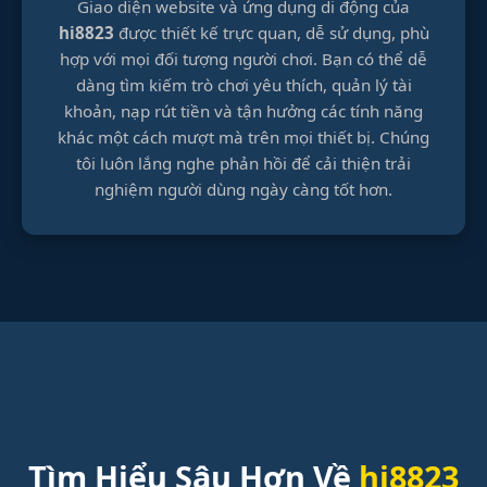
Giao diện website và ứng dụng di động của
hi8823
được thiết kế trực quan, dễ sử dụng, phù
hợp với mọi đối tượng người chơi. Bạn có thể dễ
dàng tìm kiếm trò chơi yêu thích, quản lý tài
khoản, nạp rút tiền và tận hưởng các tính năng
khác một cách mượt mà trên mọi thiết bị. Chúng
tôi luôn lắng nghe phản hồi để cải thiện trải
nghiệm người dùng ngày càng tốt hơn.
Tìm Hiểu Sâu Hơn Về
hi8823