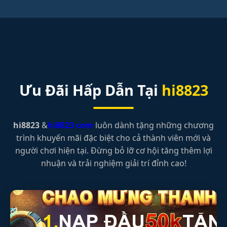
Ưu Đãi Hấp Dẫn Tại
hi8823
hi8823
&
hi8823 com
luôn dành tặng những chương
trình khuyến mãi đặc biệt cho cả thành viên mới và
người chơi hiện tại. Đừng bỏ lỡ cơ hội tăng thêm lợi
nhuận và trải nghiệm giải trí đỉnh cao!