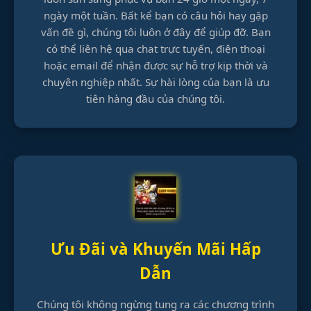
ngày một tuần. Bất kể bạn có câu hỏi hay gặp
vấn đề gì, chúng tôi luôn ở đây để giúp đỡ. Bạn
có thể liên hệ qua chat trực tuyến, điện thoại
hoặc email để nhận được sự hỗ trợ kịp thời và
chuyên nghiệp nhất. Sự hài lòng của bạn là ưu
tiên hàng đầu của chúng tôi.
Ưu Đãi và Khuyến Mãi Hấp
Dẫn
Chúng tôi không ngừng tung ra các chương trình