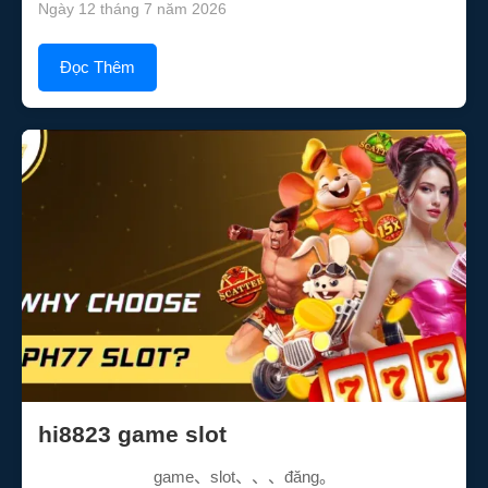
Ngày 12 tháng 7 năm 2026
Đọc Thêm
hi8823 game slot
game、slot、、、đăng。