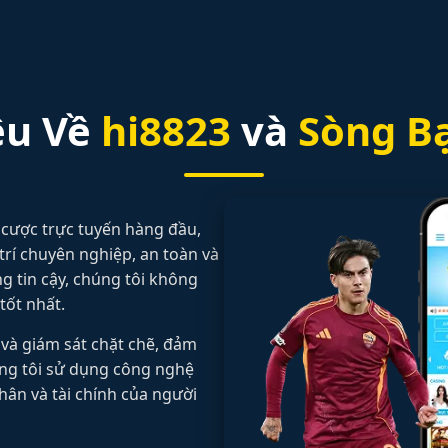
ệu Về
hi8823
và
Sòng Bạ
 cược trực tuyến hàng đầu,
rí chuyên nghiệp, an toàn và
g tin cậy, chúng tôi không
tốt nhất.
và giám sát chặt chẽ, đảm
ng tôi sử dụng công nghệ
nhân và tài chính của người