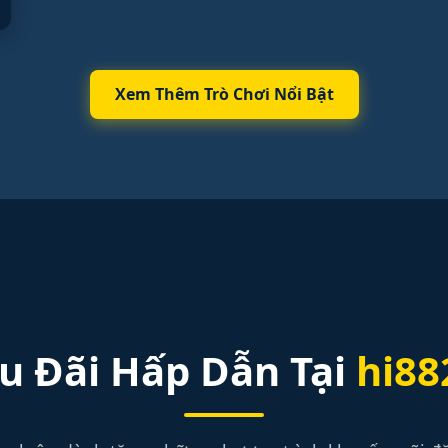
Xem Thêm Trò Chơi Nổi Bật
u Đãi Hấp Dẫn Tại
hi88