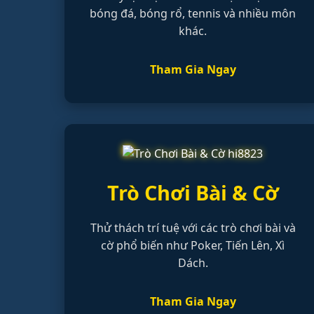
bóng đá, bóng rổ, tennis và nhiều môn
khác.
Tham Gia Ngay
Trò Chơi Bài & Cờ
Thử thách trí tuệ với các trò chơi bài và
cờ phổ biến như Poker, Tiến Lên, Xì
Dách.
Tham Gia Ngay