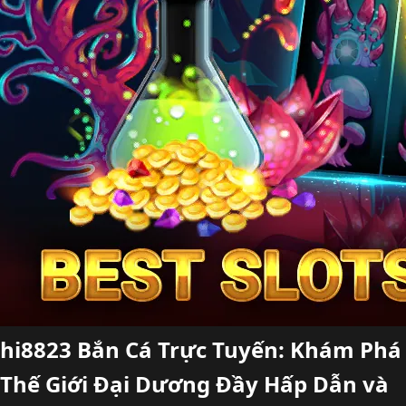
hi8823 Bắn Cá Trực Tuyến: Khám Phá
Thế Giới Đại Dương Đầy Hấp Dẫn và