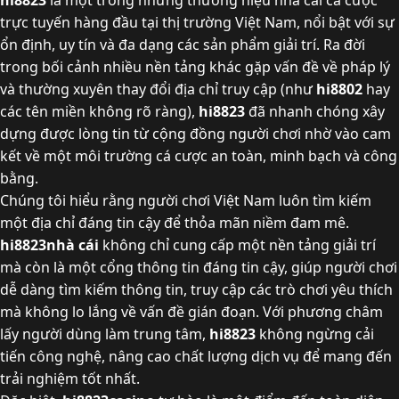
hi8823
là một trong những thương hiệu nhà cái cá cược
trực tuyến hàng đầu tại thị trường Việt Nam, nổi bật với sự
ổn định, uy tín và đa dạng các sản phẩm giải trí. Ra đời
trong bối cảnh nhiều nền tảng khác gặp vấn đề về pháp lý
và thường xuyên thay đổi địa chỉ truy cập (như
hi8802
hay
các tên miền không rõ ràng),
hi8823
đã nhanh chóng xây
dựng được lòng tin từ cộng đồng người chơi nhờ vào cam
kết về một môi trường cá cược an toàn, minh bạch và công
bằng.
Chúng tôi hiểu rằng người chơi Việt Nam luôn tìm kiếm
một địa chỉ đáng tin cậy để thỏa mãn niềm đam mê.
hi8823nhà cái
không chỉ cung cấp một nền tảng giải trí
mà còn là một cổng thông tin đáng tin cậy, giúp người chơi
dễ dàng tìm kiếm thông tin, truy cập các trò chơi yêu thích
mà không lo lắng về vấn đề gián đoạn. Với phương châm
lấy người dùng làm trung tâm,
hi8823
không ngừng cải
tiến công nghệ, nâng cao chất lượng dịch vụ để mang đến
trải nghiệm tốt nhất.