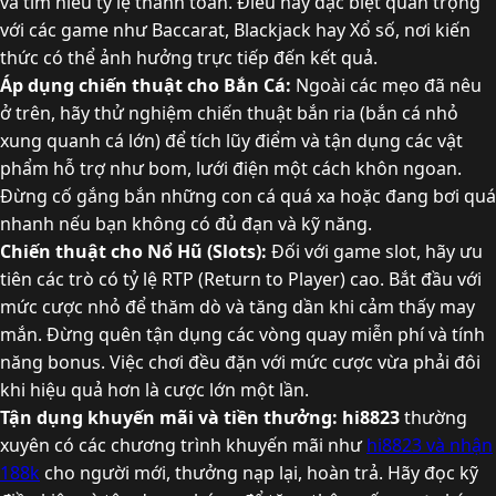
và tìm hiểu tỷ lệ thanh toán. Điều này đặc biệt quan trọng
với các game như Baccarat, Blackjack hay Xổ số, nơi kiến
thức có thể ảnh hưởng trực tiếp đến kết quả.
Áp dụng chiến thuật cho Bắn Cá:
Ngoài các mẹo đã nêu
ở trên, hãy thử nghiệm chiến thuật bắn ria (bắn cá nhỏ
xung quanh cá lớn) để tích lũy điểm và tận dụng các vật
phẩm hỗ trợ như bom, lưới điện một cách khôn ngoan.
Đừng cố gắng bắn những con cá quá xa hoặc đang bơi quá
nhanh nếu bạn không có đủ đạn và kỹ năng.
Chiến thuật cho Nổ Hũ (Slots):
Đối với game slot, hãy ưu
tiên các trò có tỷ lệ RTP (Return to Player) cao. Bắt đầu với
mức cược nhỏ để thăm dò và tăng dần khi cảm thấy may
mắn. Đừng quên tận dụng các vòng quay miễn phí và tính
năng bonus. Việc chơi đều đặn với mức cược vừa phải đôi
khi hiệu quả hơn là cược lớn một lần.
Tận dụng khuyến mãi và tiền thưởng:
hi8823
thường
xuyên có các chương trình khuyến mãi như
hi8823 và nhận
188k
cho người mới, thưởng nạp lại, hoàn trả. Hãy đọc kỹ