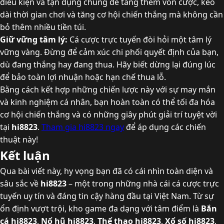
điều kiện và tận dụng chúng để tăng thêm vốn cược, kéo
dài thời gian chơi và tăng cơ hội chiến thắng mà không cần
bỏ thêm nhiều tiền túi.
Giữ vững tâm lý:
Cá cược trực tuyến đòi hỏi một tâm lý
vững vàng. Đừng để cảm xúc chi phối quyết định của bạn,
dù đang thắng hay đang thua. Hãy biết dừng lại đúng lúc
để bảo toàn lợi nhuận hoặc hạn chế thua lỗ.
Bằng cách kết hợp những chiến lược này với sự may mắn
và kinh nghiệm cá nhân, bạn hoàn toàn có thể tối đa hóa
cơ hội chiến thắng và có những giây phút giải trí tuyệt vời
tại
hi8823
.
Tham gia hi8823 ngay
để áp dụng các chiến
thuật này!
Kết luận
Qua bài viết này, hy vọng bạn đã có cái nhìn toàn diện và
sâu sắc về
hi8823
– một trong những nhà cái cá cược trực
tuyến uy tín và đáng tin cậy hàng đầu tại Việt Nam. Từ sự
ổn định vượt trội, kho game đa dạng với tâm điểm là
Bắn
cá hi8823
,
Nổ hũ hi8823
,
Thể thao hi8823
,
Xổ số hi8823
,