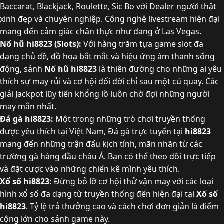
Baccarat, Blackjack, Roulette, Sic Bo với Dealer người thật
xinh đẹp và chuyên nghiệp. Công nghệ livestream hiện đại
mang đến cảm giác chân thực như đang ở Las Vegas.
Nổ hũ hi8823 (Slots):
Với hàng trăm tựa game slot đa
dạng chủ đề, đồ họa bắt mắt và hiệu ứng âm thanh sống
động, sảnh
Nổ hũ hi8823
là thiên đường cho những ai yêu
thích sự may rủi và cơ hội đổi đời chỉ sau một cú quay. Các
giải Jackpot lũy tiến khổng lồ luôn chờ đợi những người
may mắn nhất.
Đá gà hi8823:
Một trong những trò chơi truyền thống
được yêu thích tại Việt Nam, Đá gà trực tuyến tại
hi8823
mang đến những trận đấu kịch tính, mãn nhãn từ các
trường gà hàng đầu châu Á. Bạn có thể theo dõi trực tiếp
và đặt cược vào những chiến kê mình yêu thích.
Xổ số hi8823:
Đừng bỏ lỡ cơ hội thử vận may với các loại
hình xổ số đa dạng từ truyền thống đến hiện đại tại
Xổ số
hi8823
. Tỷ lệ trả thưởng cao và cách chơi đơn giản là điểm
cộng lớn cho sảnh game này.