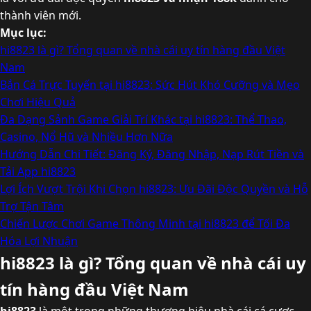
thành viên mới.
Mục lục:
hi8823 là gì? Tổng quan về nhà cái uy tín hàng đầu Việt
Nam
Bắn Cá Trực Tuyến tại hi8823: Sức Hút Khó Cưỡng và Mẹo
Chơi Hiệu Quả
Đa Dạng Sảnh Game Giải Trí Khác tại hi8823: Thể Thao,
Casino, Nổ Hũ và Nhiều Hơn Nữa
Hướng Dẫn Chi Tiết: Đăng Ký, Đăng Nhập, Nạp Rút Tiền và
Tải App hi8823
Lợi Ích Vượt Trội Khi Chọn hi8823: Ưu Đãi Độc Quyền và Hỗ
Trợ Tận Tâm
Chiến Lược Chơi Game Thông Minh tại hi8823 để Tối Đa
Hóa Lợi Nhuận
hi8823 là gì? Tổng quan về nhà cái uy
tín hàng đầu Việt Nam