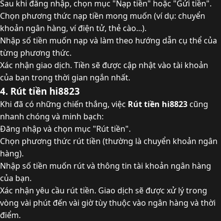
Sau khi đăng nhập, chọn mục "Nạp tiền" hoặc "Gửi tiền".
Chọn phương thức nạp tiền mong muốn (ví dụ: chuyển
khoản ngân hàng, ví điện tử, thẻ cào...).
Nhập số tiền muốn nạp và làm theo hướng dẫn cụ thể của
từng phương thức.
Xác nhận giao dịch. Tiền sẽ được cập nhật vào tài khoản
của bạn trong thời gian ngắn nhất.
4. Rút tiền hi8823
Khi đã có những chiến thắng, việc
Rút tiền hi8823
cũng
nhanh chóng và minh bạch:
Đăng nhập và chọn mục "Rút tiền".
Chọn phương thức rút tiền (thường là chuyển khoản ngân
hàng).
Nhập số tiền muốn rút và thông tin tài khoản ngân hàng
của bạn.
Xác nhận yêu cầu rút tiền. Giao dịch sẽ được xử lý trong
vòng vài phút đến vài giờ tùy thuộc vào ngân hàng và thời
điểm.