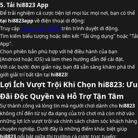
5. Tải hi8823 App
Để trải nghiệm cá cược tiện lợi mọi lúc mọi nơi, bạn có thể
tại hi8823app
về điện thoại di động:
Truy cập
trang chủ hi8823
trên trình duyệt di động.
Tìm kiếm biểu tượng hoặc liên kết "Tải ứng dụng" hoặc "Tải
App".
Chọn phiên bản phù hợp với hệ điều hành của bạn
(Android hoặc iOS) và làm theo hướng dẫn để cài đặt.
Với các bước đơn giản này, bạn đã sẵn sàng khám phá thế
giới giải trí bất tận tại
hi8823
!
Lợi Ích Vượt Trội Khi Chọn hi8823: Ưu
Đãi Độc Quyền và Hỗ Trợ Tận Tâm
Sự thành công và lòng tin mà người chơi dành cho
hi8823
không chỉ đến từ sự đa dạng của trò chơi mà còn nhờ vào
những lợi ích vượt trội và chính sách chăm sóc khách hàng
chuyên nghiệp. Dưới đây là những điểm khác biệt giúp
hi8823
nổi bật giữa thị trường cá cược trực tuyến: