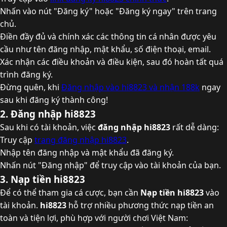
Nhấn vào nút "Đăng ký" hoặc "Đăng ký ngay" trên trang
chủ.
Điền đầy đủ và chính xác các thông tin cá nhân được yêu
cầu như tên đăng nhập, mật khẩu, số điện thoại, email.
Xác nhận các điều khoản và điều kiện, sau đó hoàn tất quá
trình đăng ký.
Đừng quên, khi
Đăng nhập vào hi8823 và nhận 188k
ngay
sau khi đăng ký thành công!
2. Đăng nhập hi8823
Sau khi có tài khoản, việc
đăng nhập hi8823
rất dễ dàng:
Truy cập
trang đăng nhập hi8823
.
Nhập tên đăng nhập và mật khẩu đã đăng ký.
Nhấn nút "Đăng nhập" để truy cập vào tài khoản của bạn.
3. Nạp tiền hi8823
Để có thể tham gia cá cược, bạn cần
Nạp tiền hi8823
vào
tài khoản.
hi8823
hỗ trợ nhiều phương thức nạp tiền an
toàn và tiện lợi, phù hợp với người chơi Việt Nam: