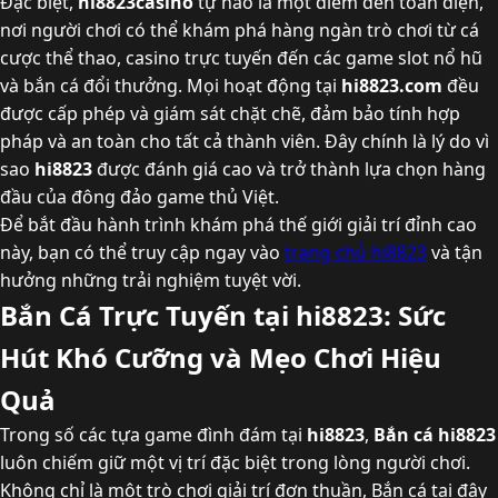
Đặc biệt,
hi8823casino
tự hào là một điểm đến toàn diện,
nơi người chơi có thể khám phá hàng ngàn trò chơi từ cá
cược thể thao, casino trực tuyến đến các game slot nổ hũ
và bắn cá đổi thưởng. Mọi hoạt động tại
hi8823.com
đều
được cấp phép và giám sát chặt chẽ, đảm bảo tính hợp
pháp và an toàn cho tất cả thành viên. Đây chính là lý do vì
sao
hi8823
được đánh giá cao và trở thành lựa chọn hàng
đầu của đông đảo game thủ Việt.
Để bắt đầu hành trình khám phá thế giới giải trí đỉnh cao
này, bạn có thể truy cập ngay vào
trang chủ hi8823
và tận
hưởng những trải nghiệm tuyệt vời.
Bắn Cá Trực Tuyến tại hi8823: Sức
Hút Khó Cưỡng và Mẹo Chơi Hiệu
Quả
Trong số các tựa game đình đám tại
hi8823
,
Bắn cá hi8823
luôn chiếm giữ một vị trí đặc biệt trong lòng người chơi.
Không chỉ là một trò chơi giải trí đơn thuần, Bắn cá tại đây