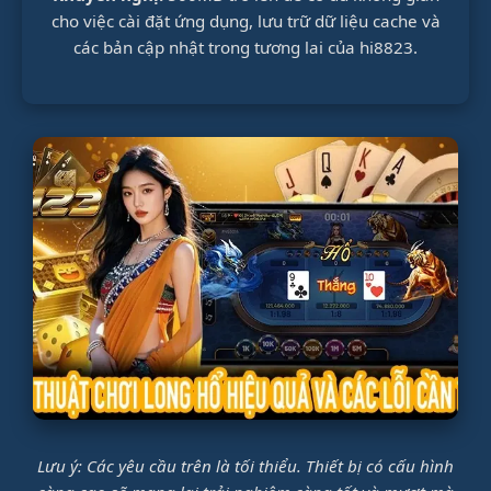
cho việc cài đặt ứng dụng, lưu trữ dữ liệu cache và
các bản cập nhật trong tương lai của
hi8823
.
Lưu ý: Các yêu cầu trên là tối thiểu. Thiết bị có cấu hình