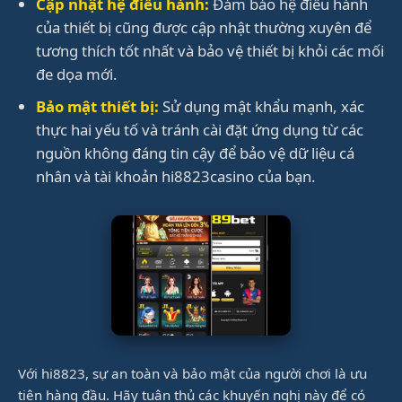
Cập nhật hệ điều hành:
Đảm bảo hệ điều hành
của thiết bị cũng được cập nhật thường xuyên để
tương thích tốt nhất và bảo vệ thiết bị khỏi các mối
đe dọa mới.
Bảo mật thiết bị:
Sử dụng mật khẩu mạnh, xác
thực hai yếu tố và tránh cài đặt ứng dụng từ các
nguồn không đáng tin cậy để bảo vệ dữ liệu cá
nhân và tài khoản
hi8823casino
của bạn.
Với
hi8823
, sự an toàn và bảo mật của người chơi là ưu
tiên hàng đầu. Hãy tuân thủ các khuyến nghị này để có