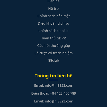
Liên hệ
Hỗ trợ
Chính sách bảo mật
Điều khoản dịch vụ
Chính sách Cookie
Tuân thủ GDPR
Câu hỏi thường gặp
Cá cược có trách nhiệm
88club
Thông tin liên hệ
Email:
info@hi8823.com
Điện thoại:
+84 123 456 789
Email:
info@hi8823.com