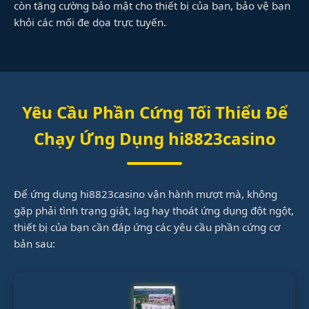
còn tăng cường bảo mật cho thiết bị của bạn, bảo vệ bạn
khỏi các mối đe dọa trực tuyến.
Yêu Cầu Phần Cứng Tối Thiểu Để
Chạy Ứng Dụng
hi8823casino
Để ứng dụng
hi8823casino
vận hành mượt mà, không
gặp phải tình trạng giật, lag hay thoát ứng dụng đột ngột,
thiết bị của bạn cần đáp ứng các yêu cầu phần cứng cơ
bản sau: