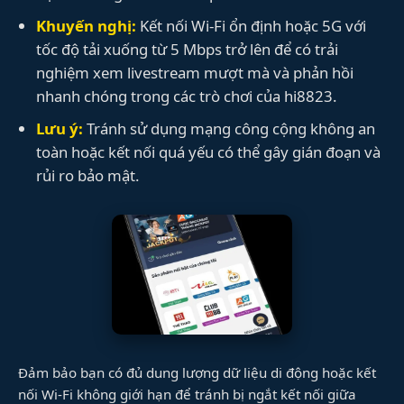
Khuyến nghị:
Kết nối Wi-Fi ổn định hoặc 5G với
tốc độ tải xuống từ 5 Mbps trở lên để có trải
nghiệm xem livestream mượt mà và phản hồi
nhanh chóng trong các trò chơi của
hi8823
.
Lưu ý:
Tránh sử dụng mạng công cộng không an
toàn hoặc kết nối quá yếu có thể gây gián đoạn và
rủi ro bảo mật.
Đảm bảo bạn có đủ dung lượng dữ liệu di động hoặc kết
nối Wi-Fi không giới hạn để tránh bị ngắt kết nối giữa