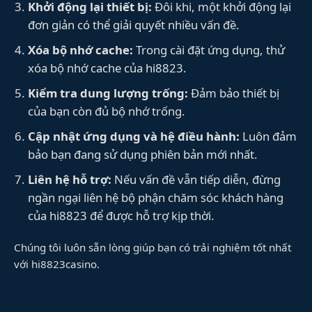
Khởi động lại thiết bị:
Đôi khi, một khởi động lại
đơn giản có thể giải quyết nhiều vấn đề.
Xóa bộ nhớ cache:
Trong cài đặt ứng dụng, thử
xóa bộ nhớ cache của
hi8823
.
Kiểm tra dung lượng trống:
Đảm bảo thiết bị
của bạn còn đủ bộ nhớ trống.
Cập nhật ứng dụng và hệ điều hành:
Luôn đảm
bảo bạn đang sử dụng phiên bản mới nhất.
Liên hệ hỗ trợ:
Nếu vấn đề vẫn tiếp diễn, đừng
ngần ngại liên hệ bộ phận chăm sóc khách hàng
của
hi8823
để được hỗ trợ kịp thời.
Chúng tôi luôn sẵn lòng giúp bạn có trải nghiệm tốt nhất
với
hi8823casino
.