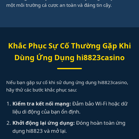
một môi trường cá cược an toàn và đáng tin cậy.
Khắc Phục Sự Cố Thường Gặp Khi
Dùng Ứng Dụng
hi8823casino
Nếu bạn gặp sự cố khi sử dụng ứng dụng
hi8823casino
,
hãy thử các bước khắc phục sau:
Kiểm tra kết nối mạng:
Đảm bảo Wi-Fi hoặc dữ
liệu di động của bạn ổn định.
Khởi động lại ứng dụng:
Đóng hoàn toàn ứng
dụng
hi8823
và mở lại.