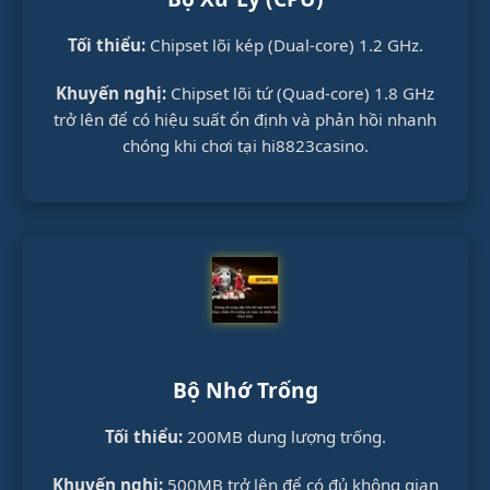
Tối thiểu:
Chipset lõi kép (Dual-core) 1.2 GHz.
Khuyến nghị:
Chipset lõi tứ (Quad-core) 1.8 GHz
trở lên để có hiệu suất ổn định và phản hồi nhanh
chóng khi chơi tại
hi8823casino
.
Bộ Nhớ Trống
Tối thiểu:
200MB dung lượng trống.
Khuyến nghị:
500MB trở lên để có đủ không gian